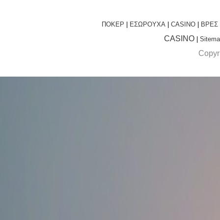
ΠΟΚΕΡ
|
ΕΣΩΡΟΥΧΑ
|
CASINO
|
ΒΡΕΣ 
CASINO
|
Sitema
Copyri