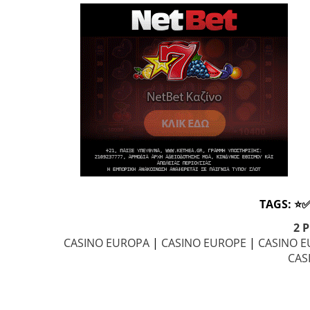
TAGS: ⭐
2 
CASINO EUROPA
|
CASINO EUROPE
|
CASINO E
CAS