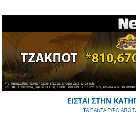
ΕΙΣΤΑΙ ΣΤΗΝ ΚΑΤΗ
ΤΑ ΠΑΝΤΑ ΓΥΡΩ ΑΠΟ ΤΑ