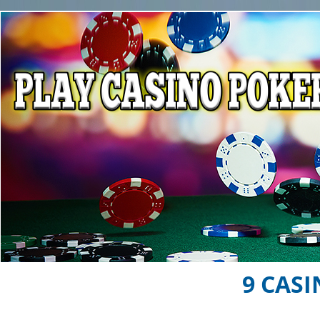
9 CASI