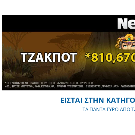
ΕΙΣΤΑΙ ΣΤΗΝ ΚΑΤΗΓΟ
ΤΑ ΠΑΝΤΑ ΓΥΡΩ ΑΠΟ ΤΑ