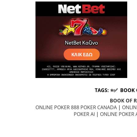
TAGS: ⭐✅ BOOK 
BOOK OF R
ONLINE POKER 888 POKER CANADA
|
ONLIN
POKER AI
|
ONLINE POKER 