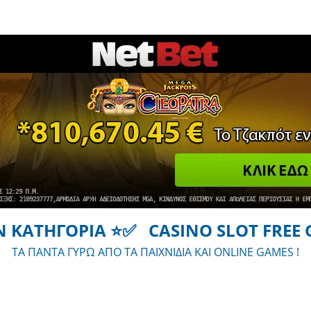
ΗΝ ΚΑΤΗΓΟΡΙΑ ⭐✅ CASINO SLOT FREE 
ΤΑ ΠΑΝΤΑ ΓΥΡΩ ΑΠΟ ΤΑ ΠΑΙΧΝΙΔΙΑ ΚΑΙ ONLINE GAMES !