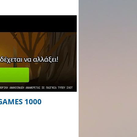
GAMES 1000