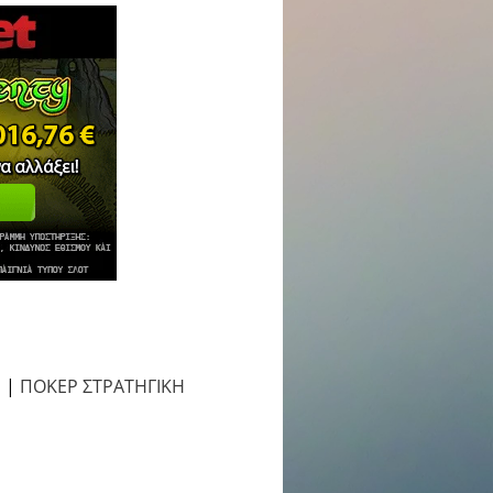
Η
|
ΠΟΚΕΡ ΣΤΡΑΤΗΓΙΚΗ