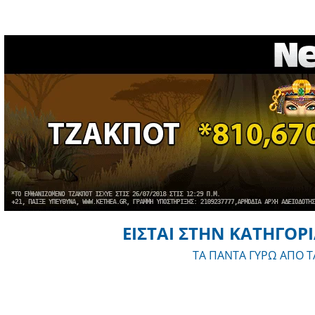
ΕΙΣΤΑΙ ΣΤΗΝ ΚΑΤΗΓΟ
ΤΑ ΠΑΝΤΑ ΓΥΡΩ ΑΠΟ ΤΑ