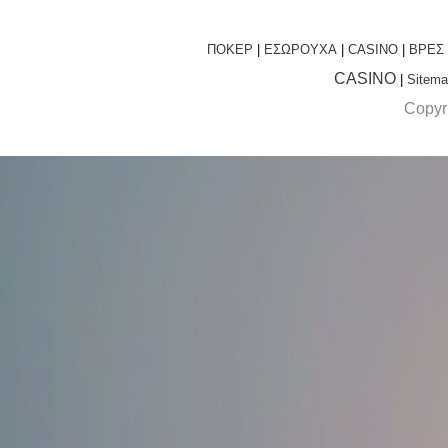
ΠΟΚΕΡ
|
ΕΣΩΡΟΥΧΑ
|
CASINO
|
ΒΡΕΣ 
CASINO
|
Sitema
Copyri