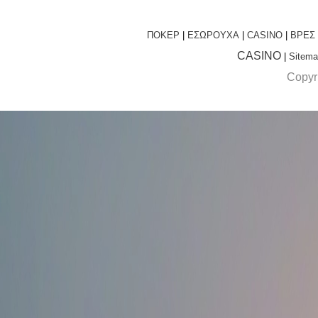
ΠΟΚΕΡ
|
ΕΣΩΡΟΥΧΑ
|
CASINO
|
ΒΡΕΣ 
CASINO
|
Sitema
Copyri