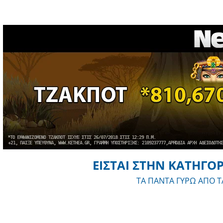
ΕΙΣΤΑΙ ΣΤΗΝ ΚΑΤΗΓΟ
ΤΑ ΠΑΝΤΑ ΓΥΡΩ ΑΠΟ ΤΑ