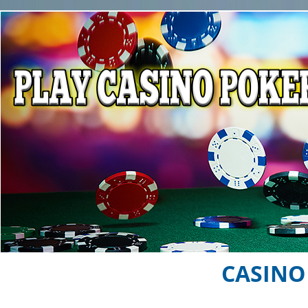
CASINO