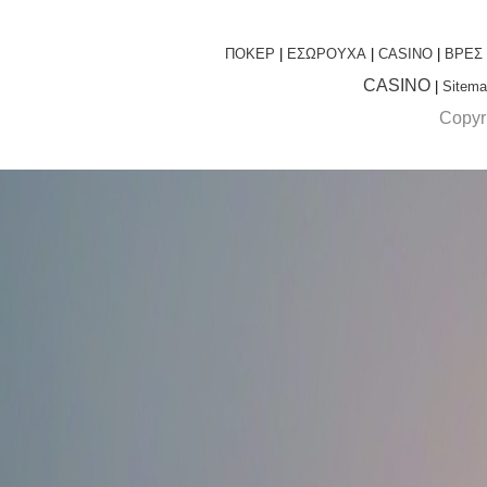
ΠΟΚΕΡ
|
ΕΣΩΡΟΥΧΑ
|
CASINO
|
ΒΡΕΣ 
CASINO
|
Sitema
Copyri