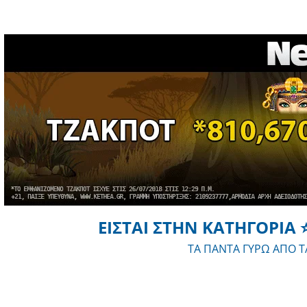
ΕΙΣΤΑΙ ΣΤΗΝ ΚΑΤΗΓΟΡΙΑ
ΤΑ ΠΑΝΤΑ ΓΥΡΩ ΑΠΟ ΤΑ