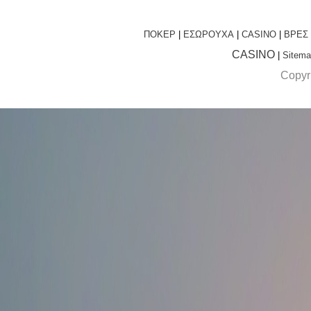
ΠΟΚΕΡ
|
ΕΣΩΡΟΥΧΑ
|
CASINO
|
ΒΡΕΣ 
CASINO
|
Sitema
Copyri