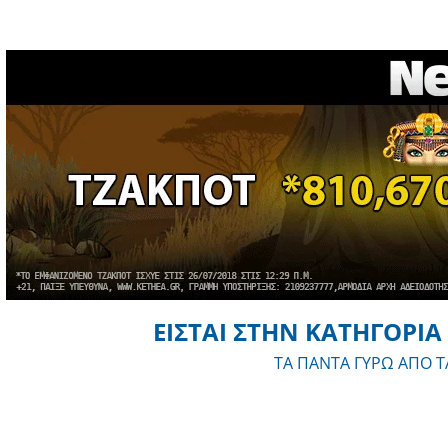
ΕΙΣΤΑΙ ΣΤΗΝ ΚΑΤΗΓΟΡΙΑ
ΤΑ ΠΑΝΤΑ ΓΥΡΩ ΑΠΟ ΤΑ