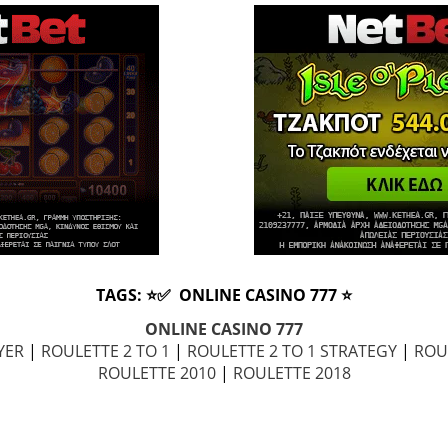
TAGS: ⭐✅ ONLINE CASINO 777 ⭐
ONLINE CASINO 777
YER
|
ROULETTE 2 TO 1
|
ROULETTE 2 TO 1 STRATEGY
|
ROU
ROULETTE 2010
|
ROULETTE 2018