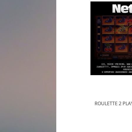
ROULETTE 2 PLA