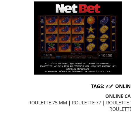
TAGS: ⭐✅ ONLIN
ONLINE CA
ROULETTE 75 MM
|
ROULETTE 77
|
ROULETTE 
ROULETTE