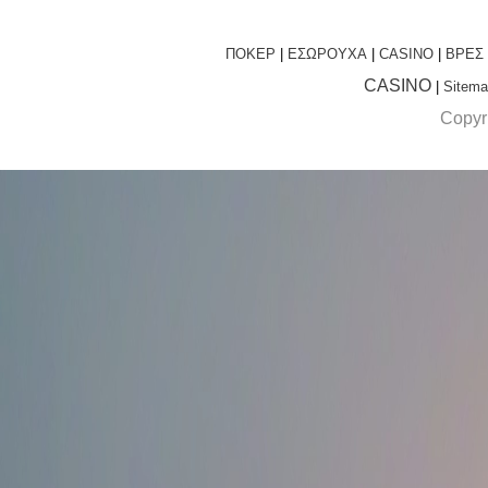
ΠΟΚΕΡ
|
ΕΣΩΡΟΥΧΑ
|
CASINO
|
ΒΡΕΣ 
CASINO
|
Sitema
Copyri