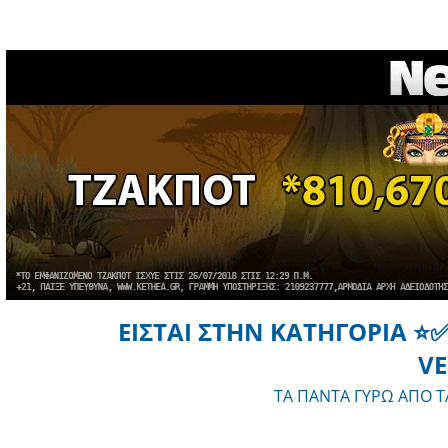
ΕΙΣΤΑΙ ΣΤΗΝ ΚΑΤΗΓΟΡΙΑ 
V
ΤΑ ΠΑΝΤΑ ΓΥΡΩ ΑΠΟ ΤΑ