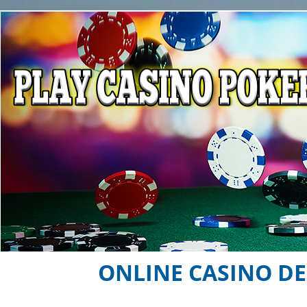
ONLINE CASINO D