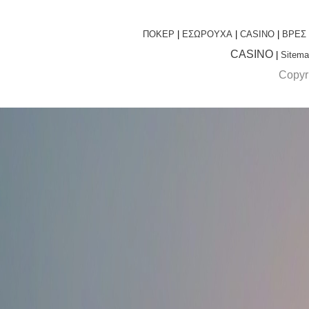
ΠΟΚΕΡ
|
ΕΣΩΡΟΥΧΑ
|
CASINO
|
ΒΡΕΣ 
CASINO
|
Sitema
Copyri