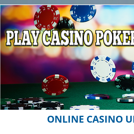
ONLINE CASINO U