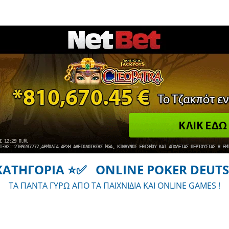
 ΚΑΤΗΓΟΡΙΑ ⭐✅ ONLINE POKER DEUT
ΤΑ ΠΑΝΤΑ ΓΥΡΩ ΑΠΟ ΤΑ ΠΑΙΧΝΙΔΙΑ ΚΑΙ ONLINE GAMES !