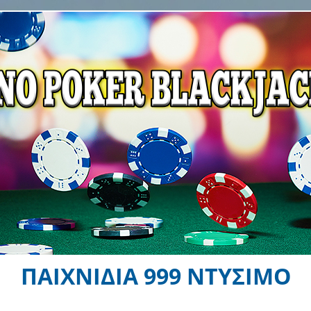
ΠΑΙΧΝΙΔΙΑ 999 ΝΤΥΣΙΜΟ