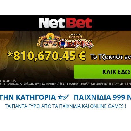
ΣΤΗΝ ΚΑΤΗΓΟΡΙΑ ⭐✅ ΠΑΙΧΝΙΔΙΑ 999
ΤΑ ΠΑΝΤΑ ΓΥΡΩ ΑΠΟ ΤΑ ΠΑΙΧΝΙΔΙΑ ΚΑΙ ONLINE GAMES !