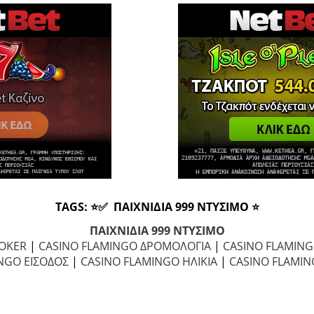
TAGS: ⭐✅ ΠΑΙΧΝΙΔΙΑ 999 ΝΤΥΣΙΜΟ ⭐
ΠΑΙΧΝΙΔΙΑ 999 ΝΤΥΣΙΜΟ
POKER
|
CASINO FLAMINGO ΔΡΟΜΟΛΟΓΙΑ
|
CASINO FLAMIN
NGO ΕΙΣΟΔΟΣ
|
CASINO FLAMINGO ΗΛΙΚΙΑ
|
CASINO FLAMI