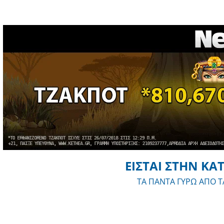
ΕΙΣΤΑΙ ΣΤΗΝ ΚΑ
ΤΑ ΠΑΝΤΑ ΓΥΡΩ ΑΠΟ ΤΑ