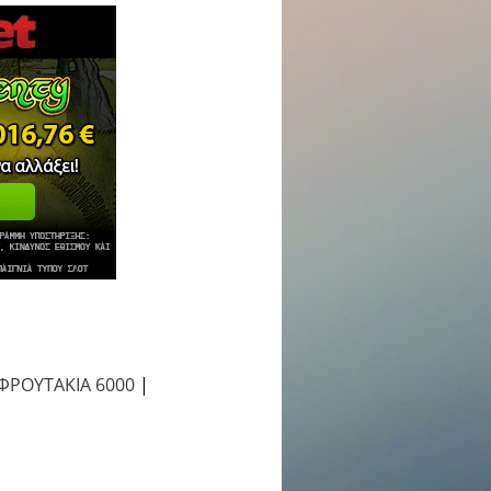
ΦΡΟΥΤΑΚΙΑ 6000
|