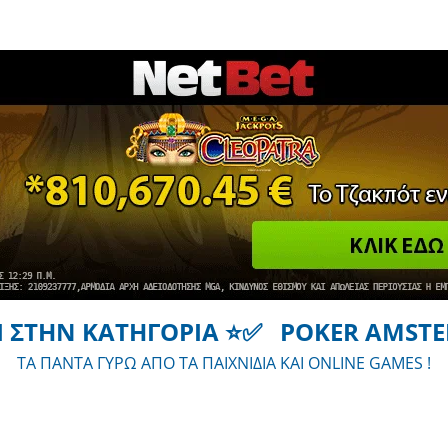
ΑΙ ΣΤΗΝ ΚΑΤΗΓΟΡΙΑ ⭐✅ POKER AMST
ΤΑ ΠΑΝΤΑ ΓΥΡΩ ΑΠΟ ΤΑ ΠΑΙΧΝΙΔΙΑ ΚΑΙ ONLINE GAMES !