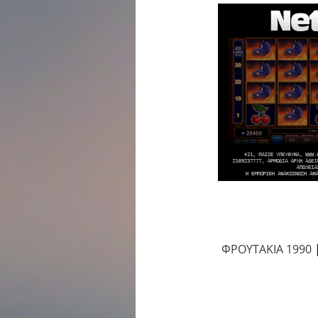
ΦΡΟΥΤΑΚΙΑ 1990