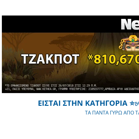
ΕΙΣΤΑΙ ΣΤΗΝ ΚΑΤΗΓΟΡΙΑ 
ΤΑ ΠΑΝΤΑ ΓΥΡΩ ΑΠΟ ΤΑ