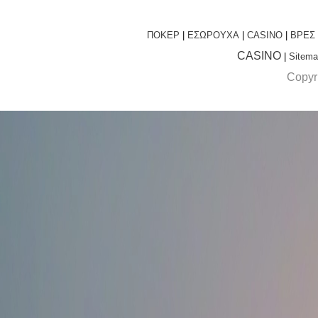
ΠΟΚΕΡ
|
ΕΣΩΡΟΥΧΑ
|
CASINO
|
ΒΡΕΣ 
CASINO
|
Sitema
Copyri