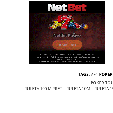
TAGS: ⭐✅ POKE
POKER TO
RULETA 100 M PRET
|
RULETA 10M
|
RULETA 1