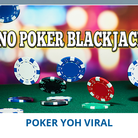
POKER YOH VIRAL