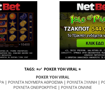
TAGS: ⭐✅ POKER YOH VIRAL ⭐
POKER YOH VIRAL
ΡΑ
|
ΡΟΥΛΕΤΑ ΝΟΥΜΕΡΑ ΑΘΡΟΙΣΜΑ
|
ΡΟΥΛΕΤΑ ΞΥΛΙΝΗ
|
Ρ
ΡΟΥΛΕΤΑ ΟΝΕΙΡΟΚΡΙΤΗΣ
|
ΡΟΥΛΕΤΑ ΟΝΛΙΝΕ