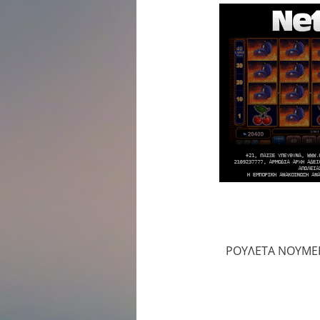
ΡΟΥΛΕΤΑ ΝΟΥΜΕ