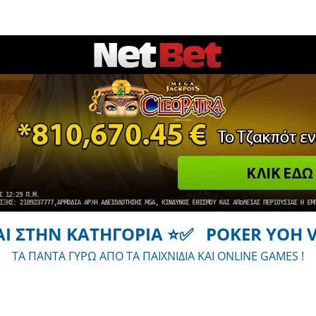
ΑΙ ΣΤΗΝ ΚΑΤΗΓΟΡΙΑ ⭐✅ POKER YOH 
ΤΑ ΠΑΝΤΑ ΓΥΡΩ ΑΠΟ ΤΑ ΠΑΙΧΝΙΔΙΑ ΚΑΙ ONLINE GAMES !