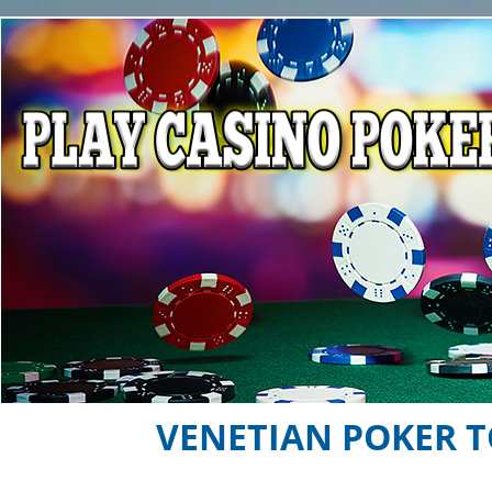
VENETIAN POKER 