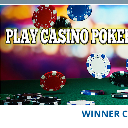
WINNER C