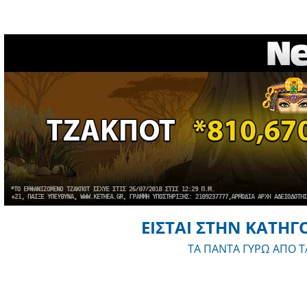
ΕΙΣΤΑΙ ΣΤΗΝ ΚΑΤΗΓ
ΤΑ ΠΑΝΤΑ ΓΥΡΩ ΑΠΟ ΤΑ