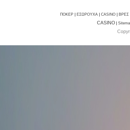
ΠΟΚΕΡ
|
ΕΣΩΡΟΥΧΑ
|
CASINO
|
ΒΡΕΣ 
CASINO
|
Sitema
Copyri