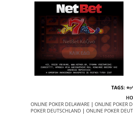
TAGS: ⭐
HO
ONLINE POKER DELAWARE
|
ONLINE POKER 
POKER DEUTSCHLAND
|
ONLINE POKER DEU